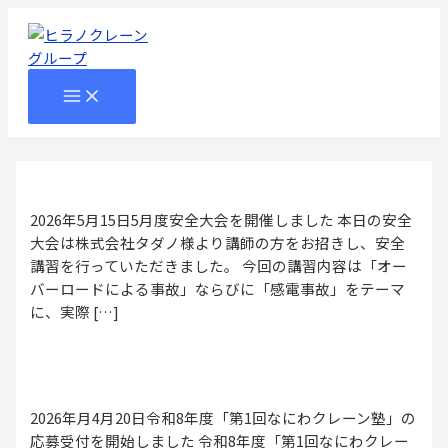
MAIN
内
Menu
Menu
Menu
Menu
Menu
Menu
Menu
Menu
Menu
Menu
Menu
Menu
Menu
Menu
投
MENU
容
稿
を
の
ス
ペ
キ
ー
ッ
ジ
プ
送
り
2026年5月15日5月度安全大会を開催しました 本日の安全
大会は株式会社タダノ様より講師の方をお招きし、安全
講習を行っていただきました。 今回の講習内容は「オー
バーロードによる事故」ならびに「感電事故」をテーマ
に、実際 […]
2026年月4月20日令和8年度「第1回なにわクレーン塾」の
応募受付を開始しました 令和8年度「第1回なにわクレー