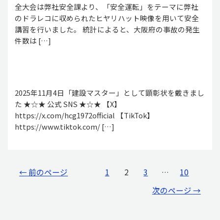
全大会は弊社安全課より、「安全運転」をテーマに弊社
のドラレコに収められたヒヤリハット映像を用いて安全
講習を行いました。 統計によると、大阪府の事故の発生
件数は […]
2025年11月4日「建設マスター」として顕彰状を戴きまし
た ★☆★ 公式 SNS ★☆★ 【X】
https://x.com/hcg1972official 【TikTok】
https://www.tiktok.com/ […]
←
前のページ
1
2
3
…
10
次のページ
→